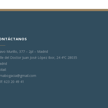
ONTÁCTANOS
avo Murillo, 377 – 2pl – Madrid
lle del Doctor Juan José López Ibor, 24 4ºC 28035
drid
Mail:
ymabogacia@gmail.com
lf: 623 20 49 41