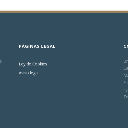
PÁGINAS LEGAL
C
l,
Br
Ley de Cookies
Ca
Aviso legal
Ma
E-
s
Te